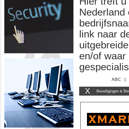
Hier treft u
Nederland 
bedrijfsna
link naar d
uitgebreide
en/of waar 
gespecialis
ABC
|
X
Beveiligingen & Bev