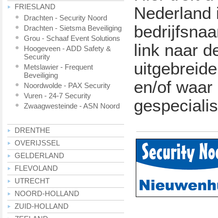
FRIESLAND
Nederland 
Drachten - Security Noord
bedrijfsna
Drachten - Sietsma Beveiliging
Grou - Schaaf Event Solutions
link naar d
Hoogeveen - ADD Safety &
Security
uitgebreide
Metslawier - Frequent
Beveiliging
en/of waar 
Noordwolde - PAX Security
Vuren - 24-7 Security
gespecialis
Zwaagwesteinde - ASN Noord
DRENTHE
OVERIJSSEL
GELDERLAND
FLEVOLAND
UTRECHT
NOORD-HOLLAND
ZUID-HOLLAND