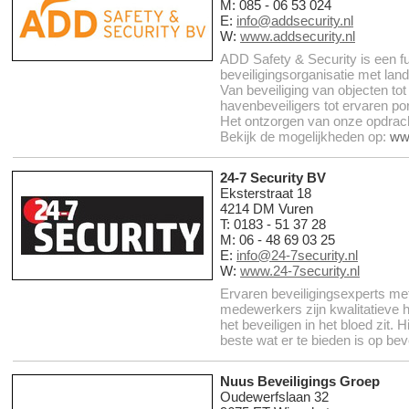
M: 085 - 06 53 024
E:
info@addsecurity.nl
W:
www.addsecurity.nl
ADD Safety & Security is een ful
beveiligingsorganisatie met land
Van beveiliging van objecten to
havenbeveiligers tot ervaren por
Het ontzorgen van onze opdrach
Bekijk de mogelijkheden op:
www
24-7 Security BV
Eksterstraat 18
4214 DM Vuren
T: 0183 - 51 37 28
M: 06 - 48 69 03 25
E:
info@24-7security.nl
W:
www.24-7security.nl
Ervaren beveiligingsexperts me
medewerkers zijn kwalitatieve
het beveiligen in het bloed zit. H
beste wat er te bieden is op bev
Nuus Beveiligings Groep
Oudewerfslaan 32