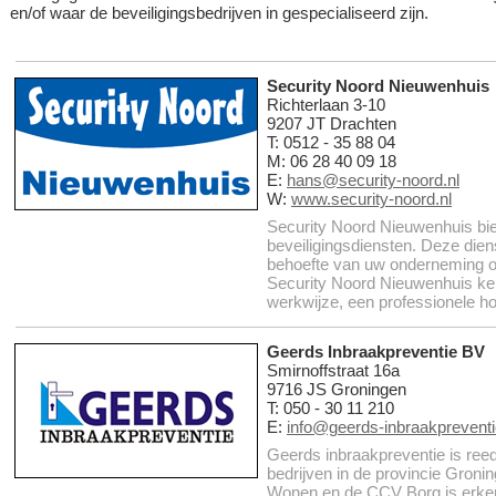
en/of waar de beveiligingsbedrijven in gespecialiseerd zijn.
Security Noord Nieuwenhuis
Richterlaan 3-10
9207 JT Drachten
T: 0512 - 35 88 04
M: 06 28 40 09 18
E:
hans@security-noord.nl
W:
www.security-noord.nl
Security Noord Nieuwenhuis bie
beveiligingsdiensten. Deze die
behoefte van uw onderneming 
Security Noord Nieuwenhuis ken
werkwijze, een professionele hou
Geerds Inbraakpreventie BV
Smirnoffstraat 16a
9716 JS Groningen
T: 050 - 30 11 210
E:
info@geerds-inbraakpreventi
Geerds inbraakpreventie is ree
bedrijven in de provincie Gronin
Wonen en de CCV Borg is erkend