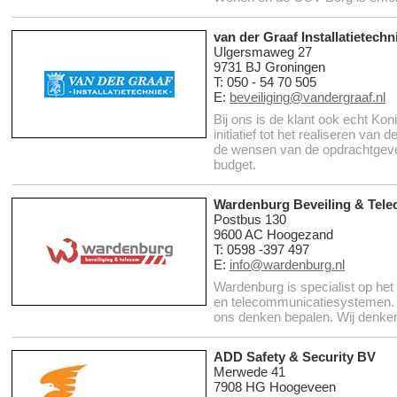
van der Graaf Installatietechn
Ulgersmaweg 27
9731 BJ Groningen
T: 050 - 54 70 505
E:
beveiliging@vandergraaf.nl
Bij ons is de klant ook echt Ko
initiatief tot het realiseren van 
de wensen van de opdrachtgeve
budget.
Wardenburg Beveiling & Tel
Postbus 130
9600 AC Hoogezand
T: 0598 -397 497
E:
info@wardenburg.nl
Wardenburg is specialist op het
en telecommunicatiesystemen. H
ons denken bepalen. Wij denken
ADD Safety & Security BV
Merwede 41
7908 HG Hoogeveen