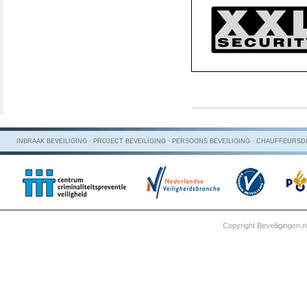
INBRAAK BEVEILIGING · PROJECT BEVEILIGING · PERSOONS BEVEILIGING · CHAUFFEUR
Copyright Beveiligingen